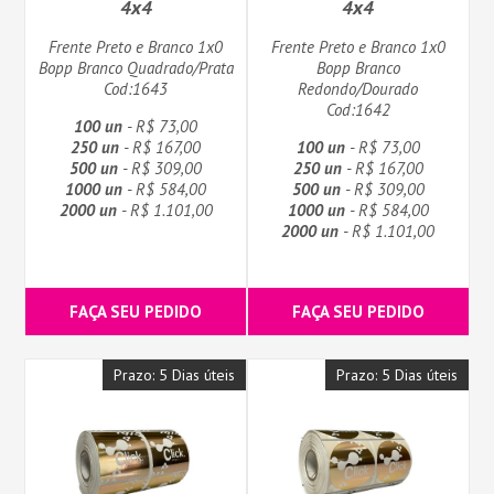
4x4
4x4
Frente Preto e Branco 1x0
Frente Preto e Branco 1x0
Bopp Branco Quadrado/Prata
Bopp Branco
Cod:1643
Redondo/Dourado
Cod:1642
100 un
- R$ 73,00
250 un
- R$ 167,00
100 un
- R$ 73,00
500 un
- R$ 309,00
250 un
- R$ 167,00
1000 un
- R$ 584,00
500 un
- R$ 309,00
2000 un
- R$ 1.101,00
1000 un
- R$ 584,00
2000 un
- R$ 1.101,00
FAÇA SEU PEDIDO
FAÇA SEU PEDIDO
Prazo: 5 Dias úteis
Prazo: 5 Dias úteis