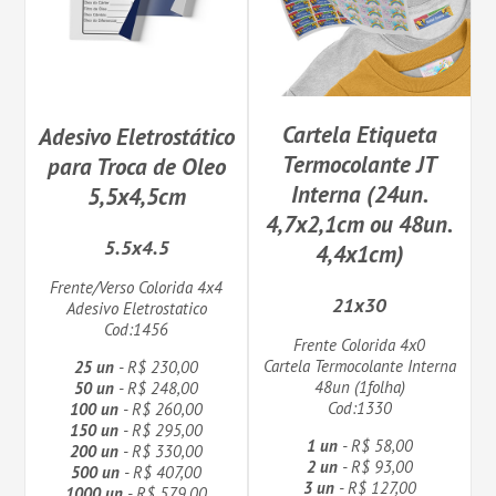
Cartela Etiqueta
Adesivo Eletrostático
Termocolante JT
para Troca de Oleo
Interna (24un.
5,5x4,5cm
4,7x2,1cm ou 48un.
5.5x4.5
4,4x1cm)
Frente/Verso Colorida 4x4
21x30
Adesivo Eletrostatico
Cod:1456
Frente Colorida 4x0
Cartela Termocolante Interna
25 un
- R$ 230,00
48un (1folha)
50 un
- R$ 248,00
Cod:1330
100 un
- R$ 260,00
150 un
- R$ 295,00
1 un
- R$ 58,00
200 un
- R$ 330,00
2 un
- R$ 93,00
500 un
- R$ 407,00
3 un
- R$ 127,00
1000 un
- R$ 579,00