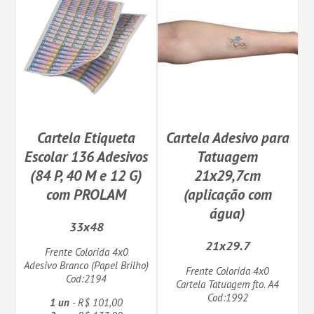
Cartela Etiqueta
Cartela Adesivo para
Escolar 136 Adesivos
Tatuagem
(84 P, 40 M e 12 G)
21x29,7cm
com PROLAM
(aplicação com
água)
33x48
21x29.7
Frente Colorida 4x0
Adesivo Branco (Papel Brilho)
Frente Colorida 4x0
Cod:2194
Cartela Tatuagem fto. A4
Cod:1992
1 un
- R$ 101,00