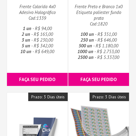
Frente Colorida 4x0
Frente Preto e Branco 1x0
Adesivo Holográfico
Etiqueta poliester fundo
Cod:1339
prata
Cod:1820
1 un
- R$ 94,00
2 un
- R$ 165,00
100 un
- R$ 351,00
3 un
- R$ 230,00
250 un
- R$ 646,00
5 un
- R$ 342,00
500 un
- R$ 1.180,00
10 un
- R$ 649,00
1000 un
- R$ 2.753,00
2500 un
- R$ 5.337,00
FAÇA SEU PEDIDO
FAÇA SEU PEDIDO
Prazo: 3 Dias úteis
Prazo: 3 Dias úteis