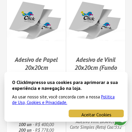
Adesivo de Papel
Adesivo de Vinil
20x20cm
20x20cm (Fundo
Branco ou
20x20
O ClickImpresso usa cookies para aprimorar a sua
Transparente sem
experiência e navegação na loja.
calço Branco)
Frente Colorida 4x0
Ao usar nosso site, você concorda com a nossa
Política
Adesivo Branco (Papel Fosco)
de Uso, Cookies e Privacidade.
Corte Simples (Reto) Cod:334
20x20
10 un
- R$ 53,00
Aceitar Cookies
Frente Colorida 4x0
20 un
- R$ 93,00
Adesivo vinil BRANCO
100 un
- R$ 400,00
Corte Simples (Reto) Cod:332
200 un
- R$ 778,00