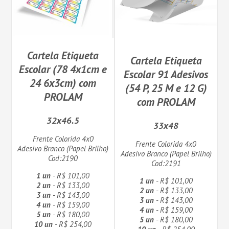
Cartela Etiqueta
Cartela Etiqueta
Escolar (78 4x1cm e
Escolar 91 Adesivos
24 6x3cm) com
(54 P, 25 M e 12 G)
PROLAM
com PROLAM
32x46.5
33x48
Frente Colorida 4x0
Frente Colorida 4x0
Adesivo Branco (Papel Brilho)
Adesivo Branco (Papel Brilho)
Cod:2190
Cod:2191
1 un
- R$ 101,00
1 un
- R$ 101,00
2 un
- R$ 133,00
2 un
- R$ 133,00
3 un
- R$ 143,00
3 un
- R$ 143,00
4 un
- R$ 159,00
4 un
- R$ 159,00
5 un
- R$ 180,00
5 un
- R$ 180,00
10 un
- R$ 254,00