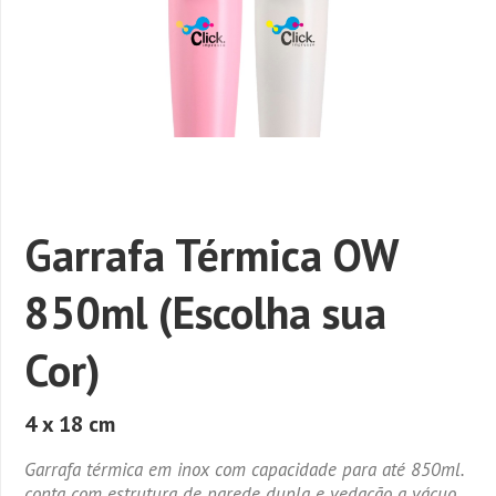
Garrafa Térmica OW
850ml (Escolha sua
Cor)
4 x 18 cm
Garrafa térmica em inox com capacidade para até 850ml.
conta com estrutura de parede dupla e vedação a vácuo,