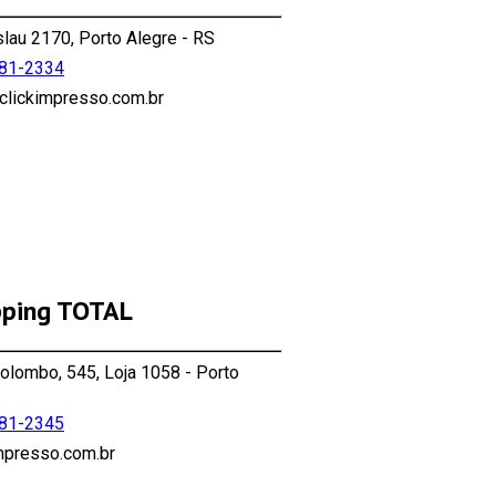
lau 2170, Porto Alegre - RS
181-2334
lickimpresso.com.br
pping TOTAL
olombo, 545, Loja 1058 - Porto
181-2345
mpresso.com.br