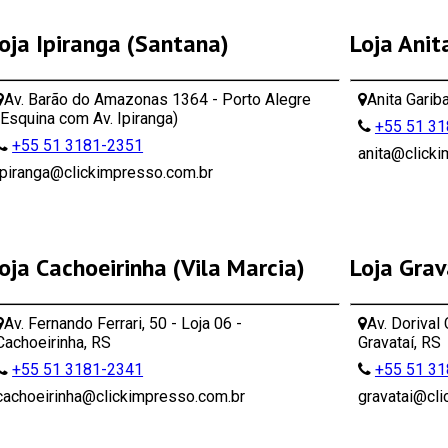
oja Ipiranga (Santana)
Loja Anit
Av. Barão do Amazonas 1364 - Porto Alegre
Anita Garib
(Esquina com Av. Ipiranga)
+55 51 3
+55 51 3181-2351
anita@click
ipiranga@clickimpresso.com.br
oja Cachoeirinha (Vila Marcia)
Loja Grav
Av. Fernando Ferrari, 50 - Loja 06 -
Av. Dorival
Cachoeirinha, RS
Gravataí, RS
+55 51 3181-2341
+55 51 3
cachoeirinha@clickimpresso.com.br
gravatai@cl