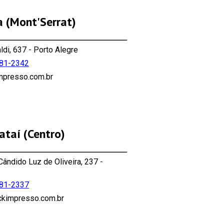
a (Mont'Serrat)
aldi, 637 - Porto Alegre
181-2342
impresso.com.br
ataí (Centro)
 Cândido Luz de Oliveira, 237 -
181-2337
ickimpresso.com.br