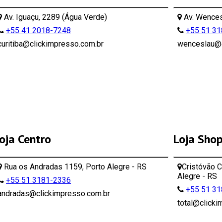
Av. Iguaçu, 2289 (Água Verde)
Av. Wences
+55 41 2018-7248
+55 51 3
curitiba@clickimpresso.com.br
wenceslau@c
oja Centro
Loja Sho
Rua os Andradas 1159, Porto Alegre - RS
Cristóvão C
Alegre - RS
+55 51 3181-2336
+55 51 3
andradas@clickimpresso.com.br
total@clicki